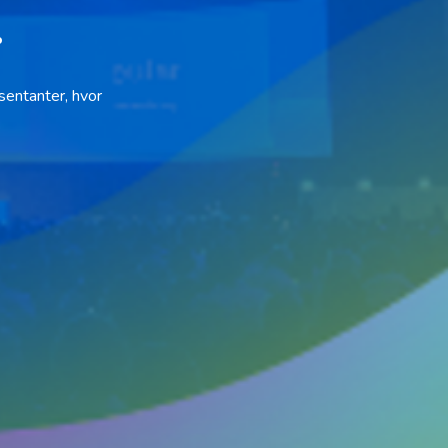
.
æsentanter, hvor