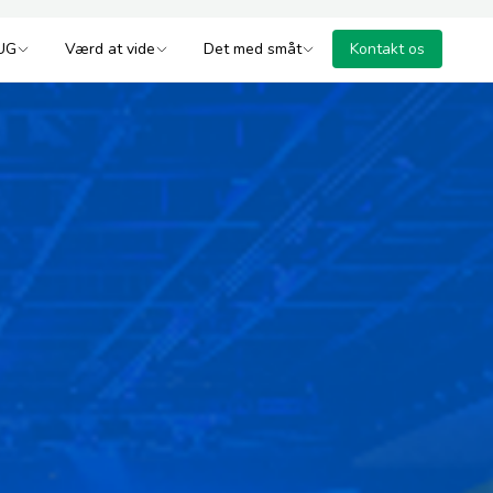
UG
Værd at vide
Det med småt
Kontakt os