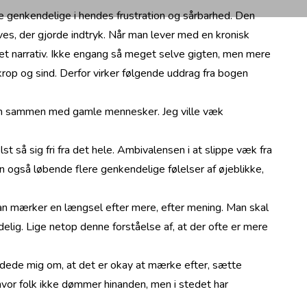
re genkendelige i hendes frustration og sårbarhed. Den
es, der gjorde indtryk. Når man lever med en kronisk
eget narrativ. Ikke engang så meget selve gigten, men mere
krop og sind. Derfor virker følgende uddrag fra bogen
orium sammen med gamle mennesker. Jeg ville væk
t så sig fri fra det hele. Ambivalensen i at slippe væk fra
 også løbende flere genkendelige følelser af øjeblikke,
man mærker en længsel efter mere, efter mening. Man skal
lig. Lige netop denne forståelse af, at der ofte er mere
dede mig om, at det er okay at mærke efter, sætte
vor folk ikke dømmer hinanden, men i stedet har