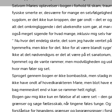
Selvom Maries oplevelser i bogen i forhold til skam, traum
fysiske smerte er, desværre for mange en selvfølgelighed
sygdom, er det ikke kun kroppen, der gør ondt – det er ogs
alt det omkringliggende i det ubekendte som gør, at man me
også meget sigende for hvad mange, inklusiv mig selv har
” Nu hvor det endelig skete, det som jeg havde ventet på
hjemmefra, men ikke for det. Ikke for at være blandt syge
Ikke at det nødvendigvis er det at være på et sanatorium, m
hjemmet og de vante rammer, men modvilligheden og usikke
hvor man føler sig set.
Sproget gennem bogen er ikke bombastisk, men stadig inte
ikke have ondt af hovedkarakteren Marie, men blot have e
bag mennesket end vi kan se rammer helt rigtigt.
Bogen gav mig ikke kun en følelse af at være set – den 
grænser og søge fællesskab, når tingene føles tunge. Og
forståelse for hinandens grænser og begrænsninger i fors