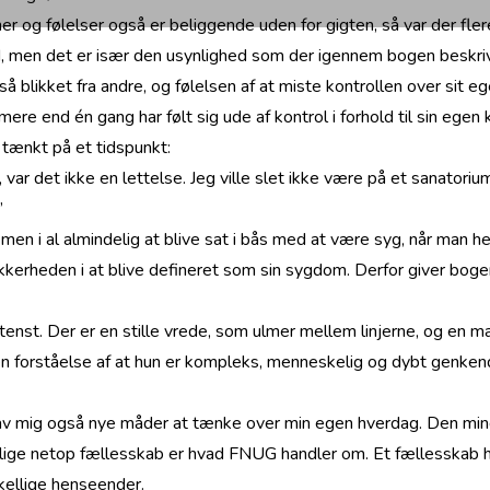
er og følelser også er beliggende uden for gigten, så var der fle
, men det er især den usynlighed som der igennem bogen beskriv
å blikket fra andre, og følelsen af at miste kontrollen over sit 
re end én gang har følt sig ude af kontrol i forhold til sin egen 
 tænkt på et tidspunkt:
, var det ikke en lettelse. Jeg ville slet ikke være på et sanat
”
en i al almindelig at blive sat i bås med at være syg, når man hels
rheden i at blive defineret som sin sygdom. Derfor giver bogen
nst. Der er en stille vrede, som ulmer mellem linjerne, og en 
n forståelse af at hun er kompleks, menneskelig og dybt genkende
gav mig også nye måder at tænke over min egen hverdag. Den min
 lige netop fællesskab er hvad FNUG handler om. Et fællesskab h
kellige henseender.