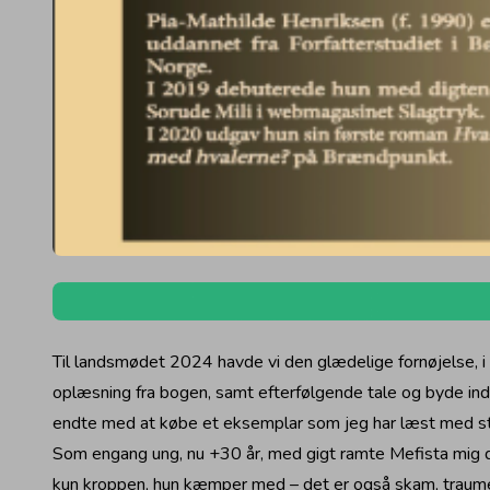
Til landsmødet 2024 havde vi den glædelige fornøjelse, i e
oplæsning fra bogen, samt efterfølgende tale og byde ind m
endte med at købe et eksemplar som jeg har læst med st
Som engang ung, nu +30 år, med gigt ramte Mefista mig dyb
kun kroppen, hun kæmper med – det er også skam, traumer 