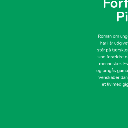
For
P
Roman om ungdo
har i år udgi
står på tærskle
sine forældre o
mennesker. Fra
og omgås gamle 
Venskaber dan
et liv med gi