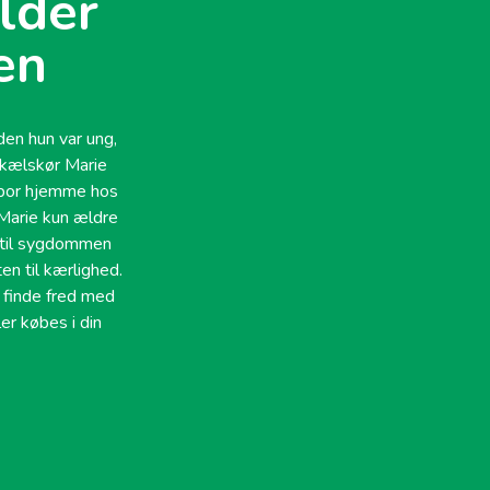
lder
en
en hun var ung,
Skælskør Marie
, bor hjemme hos
 Marie kun ældre
g til sygdommen
n til kærlighed.
finde fred med
er købes i din