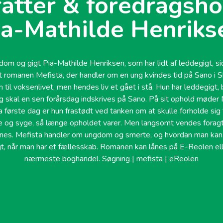
fatter & foredragsho
ia-Mathilde Henriks
m og gigt Pia-Mathilde Henriksen, som har lidt af leddegigt, sid
vet romanen Mefista, der handler om en ung kvindes tid på Sano i 
n til voksenlivet, men hendes liv et gået i stå. Hun har leddegigt
g skal en sen forårsdag indskrives på Sano. På sit ophold møder
 første dag er hun frastødt ved tanken om at skulle forholde si
og syge, så længe opholdet varer. Men langsomt vendes foragte
nes. Mefista handler om ungdom og smerte, og hvordan man kan 
gt, når man har et fællesskab. Romanen kan lånes på E-Reolen ell
nærmeste boghandel. Søgning | mefista | eReolen